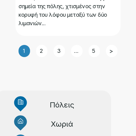
σημεία της πόλης, χτισμένος στην
κορυφή του λόφου μεταξύ των δύο
λιμανιών...
1
2
3
…
5
Επόμενη
»
Πόλεις
Χωριά