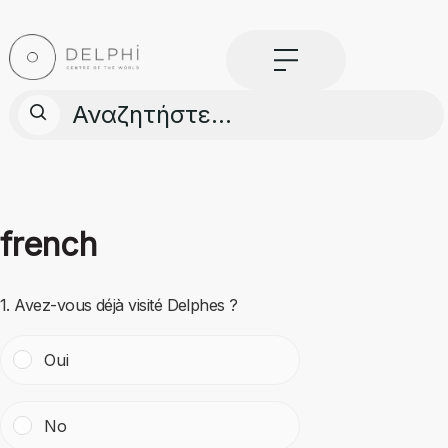
Skip
to
content
ΠΡΟΤΑΣΕΙΣ
ΑΞΙΟΘΕΑΤΑ
french
ΔΡΑΣΤΗΡΙΟΤΗΤΕΣ
1. Avez-vous déjà visité Delphes ?
ΣΧΕΤΙΚΑ ΜΕ ΤΟ ΕΡΓΟ
ΜΕΝΟΥ
Oui
ΑΡΧΙΚΗ
No