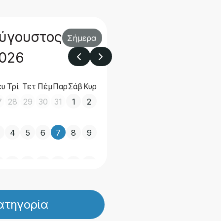
ύγουστος
Σήμερα
026
ευ
Τρί
Τετ
Πέμ
Παρ
Σάβ
Κυρ
7
28
29
30
31
1
2
4
5
6
7
8
9
0
11
12
13
14
15
16
7
18
19
20
21
22
23
ατηγορία