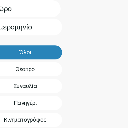
4
25
26
27
28
29
30
ώρο
1
1
2
3
4
5
6
μερομηνία
Όλοι
Θέατρο
Συναυλία
Πανηγύρι
Κινηματογράφος